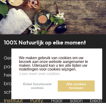
100% Natuurlijk op elke moment
Gerda Piot heeft van jongs af aan een
We maken gebruik van cookies om uw
bezoek aan onze website aangenamer te
passie voor schoonheidsverzorging en
maken. Uiteraard kan u ten alle tijden uw
instellingen voor cookies wijzigen.
heeft meer dan
15 jaar
ervaring in de
Lees meer over cookies
branche. In 2013 heeft ze haar eigen
Enkel functionele
Alle cookies
cookies
toestaan
schoonheidssalon opgericht, genaamd
Instituut Purity
. Haar salon biedt